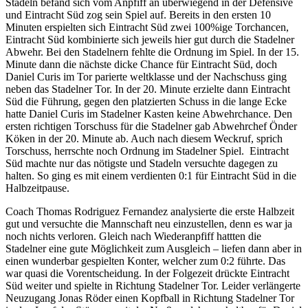
Stadeln befand sich vom Anpfiff an überwiegend in der Defensive
und Eintracht Süd zog sein Spiel auf. Bereits in den ersten 10
Minuten erspielten sich Eintracht Süd zwei 100%ige Torchancen,
Eintracht Süd kombinierte sich jeweils hier gut durch die Stadelner
Abwehr. Bei den Stadelnern fehlte die Ordnung im Spiel. In der 15.
Minute dann die nächste dicke Chance für Eintracht Süd, doch
Daniel Curis im Tor parierte weltklasse und der Nachschuss ging
neben das Stadelner Tor. In der 20. Minute erzielte dann Eintracht
Süd die Führung, gegen den platzierten Schuss in die lange Ecke
hatte Daniel Curis im Stadelner Kasten keine Abwehrchance. Den
ersten richtigen Torschuss für die Stadelner gab Abwehrchef Önder
Köken in der 20. Minute ab. Auch nach diesem Weckruf, sprich
Torschuss, herrschte noch Ordnung im Stadelner Spiel. Eintracht
Süd machte nur das nötigste und Stadeln versuchte dagegen zu
halten. So ging es mit einem verdienten 0:1 für Eintracht Süd in die
Halbzeitpause.
Coach Thomas Rodriguez Fernandez analysierte die erste Halbzeit
gut und versuchte die Mannschaft neu einzustellen, denn es war ja
noch nichts verloren. Gleich nach Wiederanpfiff hattten die
Stadelner eine gute Möglichkeit zum Ausgleich – liefen dann aber in
einen wunderbar gespielten Konter, welcher zum 0:2 führte. Das
war quasi die Vorentscheidung. In der Folgezeit drückte Eintracht
Süd weiter und spielte in Richtung Stadelner Tor. Leider verlängerte
Neuzugang Jonas Röder einen Kopfball in Richtung Stadelner Tor