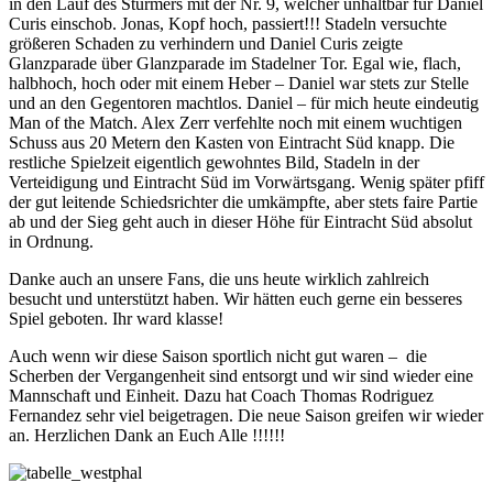
in den Lauf des Stürmers mit der Nr. 9, welcher unhaltbar für Daniel
Curis einschob. Jonas, Kopf hoch, passiert!!! Stadeln versuchte
größeren Schaden zu verhindern und Daniel Curis zeigte
Glanzparade über Glanzparade im Stadelner Tor. Egal wie, flach,
halbhoch, hoch oder mit einem Heber – Daniel war stets zur Stelle
und an den Gegentoren machtlos. Daniel – für mich heute eindeutig
Man of the Match. Alex Zerr verfehlte noch mit einem wuchtigen
Schuss aus 20 Metern den Kasten von Eintracht Süd knapp. Die
restliche Spielzeit eigentlich gewohntes Bild, Stadeln in der
Verteidigung und Eintracht Süd im Vorwärtsgang. Wenig später pfiff
der gut leitende Schiedsrichter die umkämpfte, aber stets faire Partie
ab und der Sieg geht auch in dieser Höhe für Eintracht Süd absolut
in Ordnung.
Danke auch an unsere Fans, die uns heute wirklich zahlreich
besucht und unterstützt haben. Wir hätten euch gerne ein besseres
Spiel geboten. Ihr ward klasse!
Auch wenn wir diese Saison sportlich nicht gut waren – die
Scherben der Vergangenheit sind entsorgt und wir sind wieder eine
Mannschaft und Einheit. Dazu hat Coach Thomas Rodriguez
Fernandez sehr viel beigetragen. Die neue Saison greifen wir wieder
an. Herzlichen Dank an Euch Alle !!!!!!