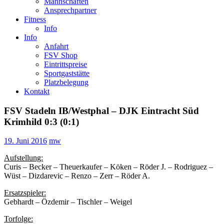
Mannschaften
Ansprechpartner
Fitness
Info
Info
Anfahrt
FSV Shop
Eintrittspreise
Sportgaststätte
Platzbelegung
Kontakt
FSV Stadeln IB/Westphal – DJK Eintracht Süd
Krimhild 0:3 (0:1)
19. Juni 2016
mw
Aufstellung:
Curis – Becker – Theuerkaufer – Köken – Röder J. – Rodriguez –
Wüst – Dizdarevic – Renzo – Zerr – Röder A.
Ersatzspieler:
Gebhardt – Özdemir – Tischler – Weigel
Torfolge: