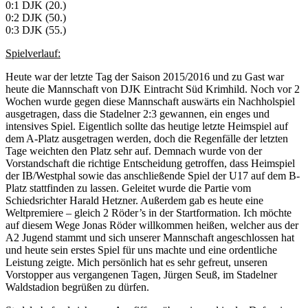
0:1 DJK (20.)
0:2 DJK (50.)
0:3 DJK (55.)
Spielverlauf:
Heute war der letzte Tag der Saison 2015/2016 und zu Gast war
heute die Mannschaft von DJK Eintracht Süd Krimhild. Noch vor 2
Wochen wurde gegen diese Mannschaft auswärts ein Nachholspiel
ausgetragen, dass die Stadelner 2:3 gewannen, ein enges und
intensives Spiel. Eigentlich sollte das heutige letzte Heimspiel auf
dem A-Platz ausgetragen werden, doch die Regenfälle der letzten
Tage weichten den Platz sehr auf. Demnach wurde von der
Vorstandschaft die richtige Entscheidung getroffen, dass Heimspiel
der IB/Westphal sowie das anschließende Spiel der U17 auf dem B-
Platz stattfinden zu lassen. Geleitet wurde die Partie vom
Schiedsrichter Harald Hetzner. Außerdem gab es heute eine
Weltpremiere – gleich 2 Röder’s in der Startformation. Ich möchte
auf diesem Wege Jonas Röder willkommen heißen, welcher aus der
A2 Jugend stammt und sich unserer Mannschaft angeschlossen hat
und heute sein erstes Spiel für uns machte und eine ordentliche
Leistung zeigte. Mich persönlich hat es sehr gefreut, unseren
Vorstopper aus vergangenen Tagen, Jürgen Seuß, im Stadelner
Waldstadion begrüßen zu dürfen.