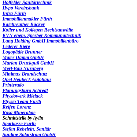
Holfelder Sanitärtechnik
Hypo Vereinsbank
Infra Fürth
Immobilienmakler Fürth
Kalchreuther Bäcker
Koller und Kollegen Rechtsanwälte
KVN ehem. Sperber Kommunaltechnik
Lang Holding GmbH Immobilienbüro
Lederer Biere
Logopädie Brunner
Maler Damm GmbH
Marian Druckguß GmbH
Merl-Bau Nürnberg
Minimax Brandschutz
Opel Heubeck Autohaus
Printerado
Planungsbüro Schredl
Physiowerk Mielack
Physio Team Fürth
Reifen Lorenz
Rosa Mineralöle
Schnittstelle by Aylin
Sparkasse Fürth
Stefan Rebelein, Sanitär
Sunline Solarstrom GmbH