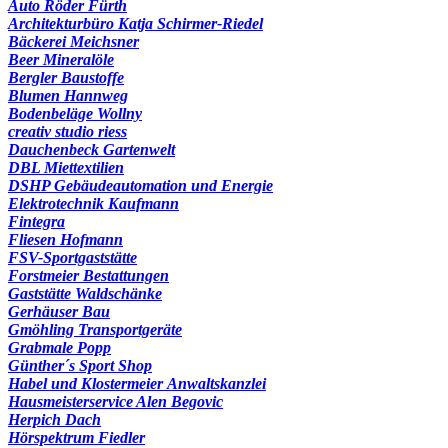
Auto Röder Fürth
Architekturbüro Katja Schirmer-Riedel
Bäckerei Meichsner
Beer Mineralöle
Bergler Baustoffe
Blumen Hannweg
Bodenbeläge Wollny
creativ studio riess
Dauchenbeck Gartenwelt
DBL Miettextilien
DSHP Gebäudeautomation und Energie
Elektrotechnik Kaufmann
Fintegra
Fliesen Hofmann
FSV-Sportgaststätte
Forstmeier Bestattungen
Gaststätte Waldschänke
Gerhäuser Bau
Gmöhling Transportgeräte
Grabmale Popp
Günther´s Sport Shop
Habel und Klostermeier Anwaltskanzlei
Hausmeisterservice Alen Begovic
Herpich Dach
Hörspektrum Fiedler