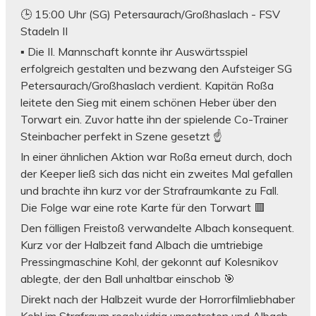
🕒 15:00 Uhr (SG) Petersaurach/Großhaslach - FSV
Stadeln II
▪️ Die II. Mannschaft konnte ihr Auswärtsspiel
erfolgreich gestalten und bezwang den Aufsteiger SG
Petersaurach/Großhaslach verdient. Kapitän Roßa
leitete den Sieg mit einem schönen Heber über den
Torwart ein. Zuvor hatte ihn der spielende Co-Trainer
Steinbacher perfekt in Szene gesetzt ☝️
In einer ähnlichen Aktion war Roßa erneut durch, doch
der Keeper ließ sich das nicht ein zweites Mal gefallen
und brachte ihn kurz vor der Strafraumkante zu Fall.
Die Folge war eine rote Karte für den Torwart 🟥
Den fälligen Freistoß verwandelte Albach konsequent.
Kurz vor der Halbzeit fand Albach die umtriebige
Pressingmaschine Kohl, der gekonnt auf Kolesnikov
ablegte, der den Ball unhaltbar einschob 🎯
Direkt nach der Halbzeit wurde der Horrorfilmliebhaber
Kohl im Strafraum regelwidrig umgetreten und Albach