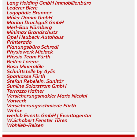
Lang Holding GmbH Immobilienbüro
Lederer Biere
Logopädie Brunner
Maler Damm GmbH
Marian Druckguß GmbH
Merl-Bau Nürnberg
Minimax Brandschutz
Opel Heubeck Autohaus
Printerado
Planungsbüro Schredl
Physiowerk Mielack
Physio Team Fürth
Reifen Lorenz
Rosa Mineralöle
Schnittstelle by Aylin
Sparkasse Fürth
Stefan Rebelein, Sanitär
Sunline Solarstrom GmbH
Terrazzo Hafner
Versicherungsmakler Mario Nicolai
Vorwerk
Versicherungsschmiede Fürth
Wefox
werk:b Events GmbH | Eventagentur
W.Schobert Fenster Türen
Wohlleb-Reisen