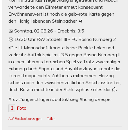
verwandelte den Elfmeter erneut konsequent.
Erwähnenswert ist noch die gelb-rote Karte gegen
den Honig liebenden Steinbacher 🍯
📅 Sonntag, 02.08.26 - Ergebnis: 3:5
🕟 16:30 Uhr FSV Stadeln III - FC Bosna Nürnberg 2
▪️Die III. Mannschaft konnte keine Punkte holen und
verlor ihr Auftaktspiel mit 3:5 gegen Bosna Nürnberg II
in einem überaus torreichen Spiel 👀 Trotz zweimaliger
Führung durch Shpataj und Büyükbozkoyun konnte die
Turan-Truppe nichts Zählbares mitnehmen. Herzog
schoss noch den zwischenzeitlichen Anschlusstreffer,
doch Bosna machte in der Schlussphase alles klar 🫠
#fsv #ungeschlagen #auftaktsieg #honig #vesper
Foto
Auf Facebook anzeigen
·
Teilen