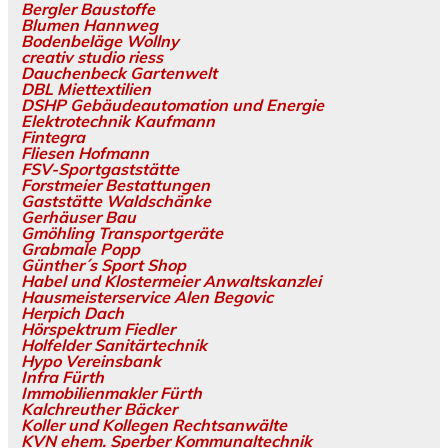
Bergler Baustoffe
Blumen Hannweg
Bodenbeläge Wollny
creativ studio riess
Dauchenbeck Gartenwelt
DBL Miettextilien
DSHP Gebäudeautomation und Energie
Elektrotechnik Kaufmann
Fintegra
Fliesen Hofmann
FSV-Sportgaststätte
Forstmeier Bestattungen
Gaststätte Waldschänke
Gerhäuser Bau
Gmöhling Transportgeräte
Grabmale Popp
Günther´s Sport Shop
Habel und Klostermeier Anwaltskanzlei
Hausmeisterservice Alen Begovic
Herpich Dach
Hörspektrum Fiedler
Holfelder Sanitärtechnik
Hypo Vereinsbank
Infra Fürth
Immobilienmakler Fürth
Kalchreuther Bäcker
Koller und Kollegen Rechtsanwälte
KVN ehem. Sperber Kommunaltechnik