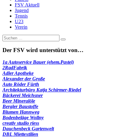
FSV Aktuell
Jugend
Tennis
U23
Verein
Suche
nach:
Der FSV wird unterstützt von…
1a Autoservice Bauer (ehem.Pastel)
2RadFabrik
Adler Apotheke
Alexander der Große
Auto Röder Fürth
Architekturbüro Katja Schirmer-Riedel
Bäckerei Meichsner
Beer Mineralöle
Bergler Baustoffe
Blumen Hannweg
Bodenbeläge Wollny
creativ studio riess
Dauchenbeck Gartenwelt
DBL Miettextilien