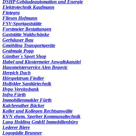
DSHP Gebäudeautomation und Energie
Elektrotechnik Kaufmann
Fintegra
Fliesen Hofmann
FSV-Sportgaststätte
Forstmeier Bestattungen
Gaststätte Waldschänke
Gerhäuser Bau
Gmöhling Transportgeräte
Grabmale Popp
Günther´s Sport Shop
Habel und Klostermeier Anwaltskanzlei
Hausmeisterservice Alen Begovic
Herpich Dach
Hörspektrum Fiedler
Holfelder Sanitärtechnik
Hypo Vereinsbank
Infra Fürth
Immobilienmakler Fürth
Kalchreuther Bäcker
Koller und Kollegen Rechtsanwälte
KVN ehem. Sperber Kommunaltechnik
Lang Holding GmbH Immobilienbüro
Lederer Biere
Logopädie Brunner