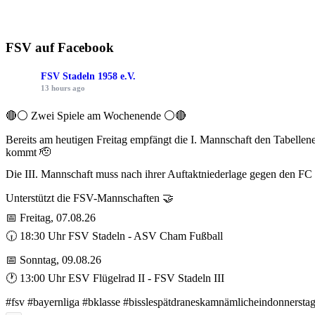
FSV auf Facebook
FSV Stadeln 1958 e.V.
13 hours ago
🔴⚪ Zwei Spiele am Wochenende ⚪️🔴
Bereits am heutigen Freitag empfängt die I. Mannschaft den Tabelle
kommt 🫡
Die III. Mannschaft muss nach ihrer Auftaktniederlage gegen den FC
Unterstützt die FSV-Mannschaften 🤝
📅 Freitag, 07.08.26
🕡 18:30 Uhr FSV Stadeln - ASV Cham Fußball
📅 Sonntag, 09.08.26
🕐 13:00 Uhr ESV Flügelrad II - FSV Stadeln III
#fsv #bayernliga #bklasse #bisslespätdraneskamnämlicheindonnersta