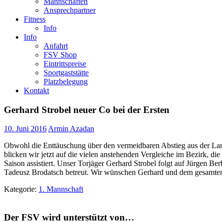
Mannschaften
Ansprechpartner
Fitness
Info
Info
Anfahrt
FSV Shop
Eintrittspreise
Sportgaststätte
Platzbelegung
Kontakt
Gerhard Strobel neuer Co bei der Ersten
10. Juni 2016
Armin Azadan
Obwohl die Enttäuschung über den vermeidbaren Abstieg aus der Lande
blicken wir jetzt auf die vielen anstehenden Vergleiche im Bezirk, 
Saison assistiert. Unser Torjäger Gerhard Strobel folgt auf Jürgen B
Tadeusz Brodatsch betreut. Wir wünschen Gerhard und dem gesamten T
Kategorie:
1. Mannschaft
Der FSV wird unterstützt von…