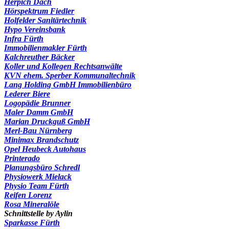
Herpich Dach
Hörspektrum Fiedler
Holfelder Sanitärtechnik
Hypo Vereinsbank
Infra Fürth
Immobilienmakler Fürth
Kalchreuther Bäcker
Koller und Kollegen Rechtsanwälte
KVN ehem. Sperber Kommunaltechnik
Lang Holding GmbH Immobilienbüro
Lederer Biere
Logopädie Brunner
Maler Damm GmbH
Marian Druckguß GmbH
Merl-Bau Nürnberg
Minimax Brandschutz
Opel Heubeck Autohaus
Printerado
Planungsbüro Schredl
Physiowerk Mielack
Physio Team Fürth
Reifen Lorenz
Rosa Mineralöle
Schnittstelle by Aylin
Sparkasse Fürth