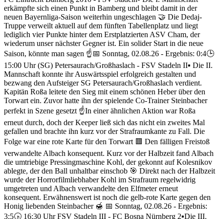
erkämpfte sich einen Punkt in Bamberg und bleibt damit in der
neuen Bayernliga-Saison weiterhin ungeschlagen 🤝 Die Dedaj-
Truppe verweilt aktuell auf dem fünften Tabellenplatz und liegt
lediglich vier Punkte hinter dem Erstplatzierten ASV Cham, der
wiederum unser nächster Gegner ist. Ein solider Start in die neue
Saison, könnte man sagen ☝️
📅 Sonntag, 02.08.26 - Ergebnis: 0:4
🕒
15:00 Uhr (SG) Petersaurach/Großhaslach - FSV Stadeln II
▪️ Die II.
Mannschaft konnte ihr Auswärtsspiel erfolgreich gestalten und
bezwang den Aufsteiger SG Petersaurach/Großhaslach verdient.
Kapitän Roßa leitete den Sieg mit einem schönen Heber über den
Torwart ein. Zuvor hatte ihn der spielende Co-Trainer Steinbacher
perfekt in Szene gesetzt ☝️
In einer ähnlichen Aktion war Roßa
erneut durch, doch der Keeper ließ sich das nicht ein zweites Mal
gefallen und brachte ihn kurz vor der Strafraumkante zu Fall. Die
Folge war eine rote Karte für den Torwart 🟥
Den fälligen Freistoß
verwandelte Albach konsequent. Kurz vor der Halbzeit fand Albach
die umtriebige Pressingmaschine Kohl, der gekonnt auf Kolesnikov
ablegte, der den Ball unhaltbar einschob 🎯
Direkt nach der Halbzeit
wurde der Horrorfilmliebhaber Kohl im Strafraum regelwidrig
umgetreten und Albach verwandelte den Elfmeter erneut
konsequent. Erwähnenswert ist noch die gelb-rote Karte gegen den
Honig liebenden Steinbacher 🍯
📅 Sonntag, 02.08.26 - Ergebnis:
3:5
🕟 16:30 Uhr FSV Stadeln III - FC Bosna Nürnberg 2
▪️Die III.