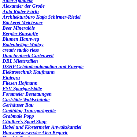
Adler Apotheke
Alexander der Große
Auto Röder Fürth
Architekturbüro Katja Schirmer-Riedel
Bäckerei Meichsner
Beer Mineralöle
Bergler Baustoffe
Blumen Hannweg
Bodenbeläge Wollny
creativ studio riess
Dauchenbeck Gartenwelt
DBL Miettextilien
DSHP Gebäudeautomation und Energie
Elektrotechnik Kaufmann
Fintegra
Fliesen Hofmann
FSV-Sportgaststätte
Forstmeier Bestattungen
Gaststätte Waldschänke
Gerhäuser Bau
Gmöhling Transportgeräte
Grabmale Popp
Günther´s Sport Shop
Habel und Klostermeier Anwaltskanzlei
Hausmeisterservice Alen Begovic