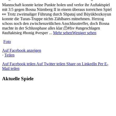
Mannschaft konnte keine Punkte holen und verlor ihr Auftaktspiel
mit 3:5 gegen Bosna Nürnberg II in einem überaus torreichen Spiel
👀 Trotz zweimaliger Führung durch Shpataj und Büyükbozkoyun
konnte die Turan-Truppe nichts Zählbares mitnehmen. Herzog
schoss noch den zwischenzeitlichen Anschlusstreffer, doch Bosna
machte in der Schlussphase alles klar 🫠
#fsv #ungeschlagen
#auftaktsieg #honig #vesper
...
Mehr sehen
Weniger sehen
Foto
Auf Facebook anzeigen
·
Teilen
Auf Facebook teilen
Auf Twitter teilen
Share on LinkedIn
Per E-
Mail teilen
Aktuelle Spiele