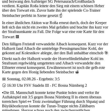
und bezwang den Aufsteiger SG Petersaurach/Großhaslach
verdient. Kapitän Roßa leitete den Sieg mit einem schönen Heber
über den Torwart ein. Zuvor hatte ihn der spielende Co-Trainer
Steinbacher perfekt in Szene gesetzt ☝️
In einer ähnlichen Aktion war Roßa erneut durch, doch der Keeper
ließ sich das nicht ein zweites Mal gefallen und brachte ihn kurz vor
der Strafraumkante zu Fall. Die Folge war eine rote Karte für den
Torwart 🟥
Den fälligen Freistoß verwandelte Albach konsequent. Kurz vor der
Halbzeit fand Albach die umtriebige Pressingmaschine Kohl, der
gekonnt auf Kolesnikov ablegte, der den Ball unhaltbar einschob 🎯
Direkt nach der Halbzeit wurde der Horrorfilmliebhaber Kohl im
Strafraum regelwidrig umgetreten und Albach verwandelte den
Elfmeter erneut konsequent. Erwähnenswert ist noch die gelb-rote
Karte gegen den Honig liebenden Steinbacher 🍯
📅 Sonntag, 02.08.26 - Ergebnis: 3:5
🕟 16:30 Uhr FSV Stadeln III - FC Bosna Nürnberg 2
▪️Die III. Mannschaft konnte keine Punkte holen und verlor ihr
Auftaktspiel mit 3:5 gegen Bosna Nürnberg II in einem überaus
torreichen Spiel 👀 Trotz zweimaliger Führung durch Shpataj und
Büyükbozkoyun konnte die Turan-Truppe nichts Zählbares
mitnehmen. Herzog schoss noch den zwischenzeitlichen