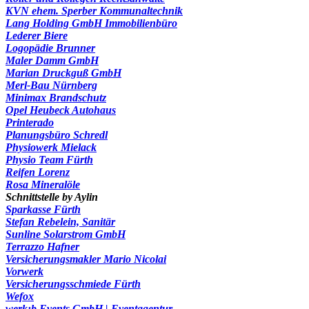
KVN ehem. Sperber Kommunaltechnik
Lang Holding GmbH Immobilienbüro
Lederer Biere
Logopädie Brunner
Maler Damm GmbH
Marian Druckguß GmbH
Merl-Bau Nürnberg
Minimax Brandschutz
Opel Heubeck Autohaus
Printerado
Planungsbüro Schredl
Physiowerk Mielack
Physio Team Fürth
Reifen Lorenz
Rosa Mineralöle
Schnittstelle by Aylin
Sparkasse Fürth
Stefan Rebelein, Sanitär
Sunline Solarstrom GmbH
Terrazzo Hafner
Versicherungsmakler Mario Nicolai
Vorwerk
Versicherungsschmiede Fürth
Wefox
werk:b Events GmbH | Eventagentur