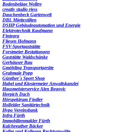
Bodenbeläge Wollny
creativ studio riess
Dauchenbeck Gartenwelt
DBL Miettextilien
DSHP Gebäudeautomation und Energie
Elektrotechnik Kaufmann
Fintegra
Fliesen Hofmann
FSV-Sportgaststätte
Forstmeier Bestattungen
Gaststätte Waldschänke
Gerhäuser Bau
Gmöhling Transportgeräte
Grabmale Popp
Günther´s Sport Shop
Habel und Klostermeier Anwaltskanzlei
Hausmeisterservice Alen Begovic
Herpich Dach
Hörspektrum Fiedler
Holfelder Sanitärtechnik
Hypo Vereinsbank
Infra Fürth
Immobilienmakler Fürth
Kalchreuther Bäcker
Koller und Kollegen Rechtsanwälte