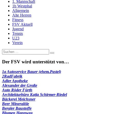
1. Mannschaft
1b Westphal
Allgemein
Alte Herren
Fitness
FSV Aktuell
Jugend
Tennis
U23
Verein
Suche
nach:
Der FSV wird unterstützt von…
1a Autoservice Bauer (ehem.Pastel)
2RadFabrik
Adler Apotheke
Alexander der Große
Auto Röder Fürth
Architekturbüro Katja Schirmer-Riedel
Bäckerei Meichsner
Beer Mineralöle
Bergler Baustoffe
Blumen Hannweg