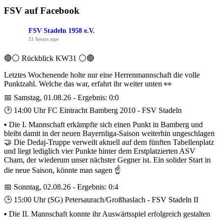
FSV auf Facebook
FSV Stadeln 1958 e.V.
11 hours ago
🔴⚪ Rückblick KW31 ⚪️🔴
Letztes Wochenende holte nur eine Herrenmannschaft die volle
Punktzahl. Welche das war, erfahrt ihr weiter unten 👀
📅 Samstag, 01.08.26 - Ergebnis: 0:0
🕑 14:00 Uhr FC Eintracht Bamberg 2010 - FSV Stadeln
▪️ Die I. Mannschaft erkämpfte sich einen Punkt in Bamberg und
bleibt damit in der neuen Bayernliga-Saison weiterhin ungeschlagen
🤝 Die Dedaj-Truppe verweilt aktuell auf dem fünften Tabellenplatz
und liegt lediglich vier Punkte hinter dem Erstplatzierten ASV
Cham, der wiederum unser nächster Gegner ist. Ein solider Start in
die neue Saison, könnte man sagen ☝️
📅 Sonntag, 02.08.26 - Ergebnis: 0:4
🕒 15:00 Uhr (SG) Petersaurach/Großhaslach - FSV Stadeln II
▪️ Die II. Mannschaft konnte ihr Auswärtsspiel erfolgreich gestalten