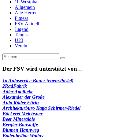
1b Westphal
Allgemein
Alte Herren
Fitness
FSV Aktuell
Jugend
Tennis
U23
Verein
Suche
nach:
Der FSV wird unterstützt von…
1a Autoservice Bauer (ehem.Pastel)
2RadFabrik
Adler Apotheke
Alexander der Große
Auto Röder Fürth
Architekturbüro Katja Schirmer-Riedel
Bäckerei Meichsner
Beer Mineralöle
Bergler Baustoffe
Blumen Hannweg
Bodenbeläge Wollny