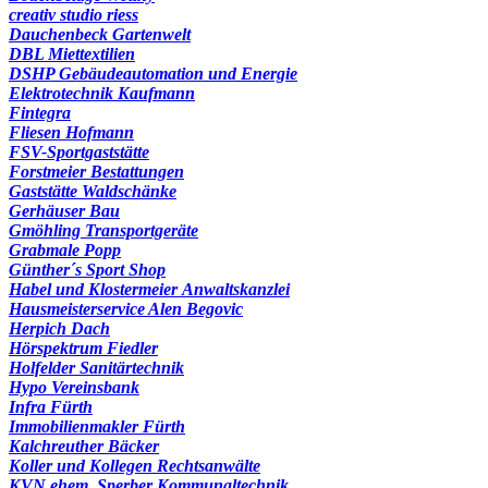
creativ studio riess
Dauchenbeck Gartenwelt
DBL Miettextilien
DSHP Gebäudeautomation und Energie
Elektrotechnik Kaufmann
Fintegra
Fliesen Hofmann
FSV-Sportgaststätte
Forstmeier Bestattungen
Gaststätte Waldschänke
Gerhäuser Bau
Gmöhling Transportgeräte
Grabmale Popp
Günther´s Sport Shop
Habel und Klostermeier Anwaltskanzlei
Hausmeisterservice Alen Begovic
Herpich Dach
Hörspektrum Fiedler
Holfelder Sanitärtechnik
Hypo Vereinsbank
Infra Fürth
Immobilienmakler Fürth
Kalchreuther Bäcker
Koller und Kollegen Rechtsanwälte
KVN ehem. Sperber Kommunaltechnik