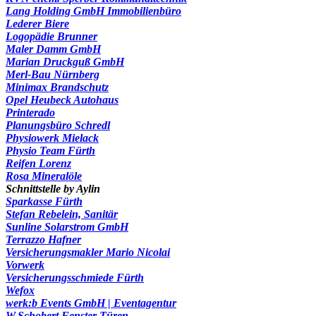
Lang Holding GmbH Immobilienbüro
Lederer Biere
Logopädie Brunner
Maler Damm GmbH
Marian Druckguß GmbH
Merl-Bau Nürnberg
Minimax Brandschutz
Opel Heubeck Autohaus
Printerado
Planungsbüro Schredl
Physiowerk Mielack
Physio Team Fürth
Reifen Lorenz
Rosa Mineralöle
Schnittstelle by Aylin
Sparkasse Fürth
Stefan Rebelein, Sanitär
Sunline Solarstrom GmbH
Terrazzo Hafner
Versicherungsmakler Mario Nicolai
Vorwerk
Versicherungsschmiede Fürth
Wefox
werk:b Events GmbH | Eventagentur
W.Schobert Fenster Türen