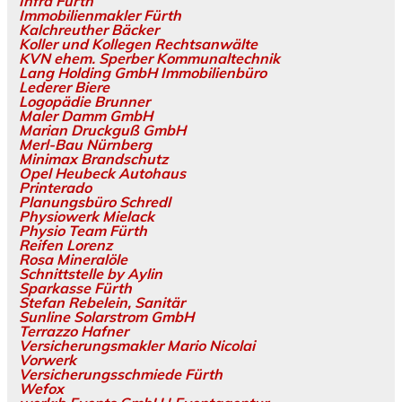
Infra Fürth
Immobilienmakler Fürth
Kalchreuther Bäcker
Koller und Kollegen Rechtsanwälte
KVN ehem. Sperber Kommunaltechnik
Lang Holding GmbH Immobilienbüro
Lederer Biere
Logopädie Brunner
Maler Damm GmbH
Marian Druckguß GmbH
Merl-Bau Nürnberg
Minimax Brandschutz
Opel Heubeck Autohaus
Printerado
Planungsbüro Schredl
Physiowerk Mielack
Physio Team Fürth
Reifen Lorenz
Rosa Mineralöle
Schnittstelle by Aylin
Sparkasse Fürth
Stefan Rebelein, Sanitär
Sunline Solarstrom GmbH
Terrazzo Hafner
Versicherungsmakler Mario Nicolai
Vorwerk
Versicherungsschmiede Fürth
Wefox