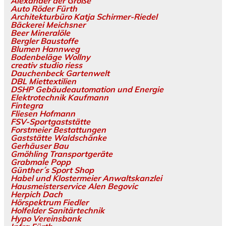
Alexander der Große
Auto Röder Fürth
Architekturbüro Katja Schirmer-Riedel
Bäckerei Meichsner
Beer Mineralöle
Bergler Baustoffe
Blumen Hannweg
Bodenbeläge Wollny
creativ studio riess
Dauchenbeck Gartenwelt
DBL Miettextilien
DSHP Gebäudeautomation und Energie
Elektrotechnik Kaufmann
Fintegra
Fliesen Hofmann
FSV-Sportgaststätte
Forstmeier Bestattungen
Gaststätte Waldschänke
Gerhäuser Bau
Gmöhling Transportgeräte
Grabmale Popp
Günther´s Sport Shop
Habel und Klostermeier Anwaltskanzlei
Hausmeisterservice Alen Begovic
Herpich Dach
Hörspektrum Fiedler
Holfelder Sanitärtechnik
Hypo Vereinsbank