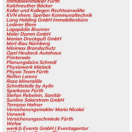
Immobilienmakler Fürth
Kalchreuther Bäcker
Koller und Kollegen Rechtsanwälte
KVN ehem. Sperber Kommunaltechnik
Lang Holding GmbH Immobilienbüro
Lederer Biere
Logopädie Brunner
Maler Damm GmbH
Marian Druckguß GmbH
Merl-Bau Nürnberg
Minimax Brandschutz
Opel Heubeck Autohaus
Printerado
Planungsbüro Schredl
Physiowerk Mielack
Physio Team Fürth
Reifen Lorenz
Rosa Mineralöle
Schnittstelle by Aylin
Sparkasse Fürth
Stefan Rebelein, Sanitär
Sunline Solarstrom GmbH
Terrazzo Hafner
Versicherungsmakler Mario Nicolai
Vorwerk
Versicherungsschmiede Fürth
Wefox
werk:b Events GmbH | Eventagentur