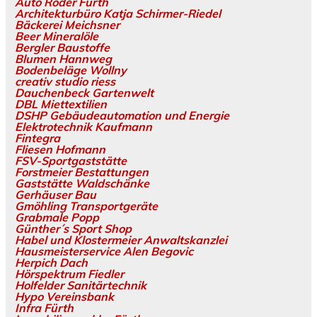
Auto Röder Fürth
Architekturbüro Katja Schirmer-Riedel
Bäckerei Meichsner
Beer Mineralöle
Bergler Baustoffe
Blumen Hannweg
Bodenbeläge Wollny
creativ studio riess
Dauchenbeck Gartenwelt
DBL Miettextilien
DSHP Gebäudeautomation und Energie
Elektrotechnik Kaufmann
Fintegra
Fliesen Hofmann
FSV-Sportgaststätte
Forstmeier Bestattungen
Gaststätte Waldschänke
Gerhäuser Bau
Gmöhling Transportgeräte
Grabmale Popp
Günther´s Sport Shop
Habel und Klostermeier Anwaltskanzlei
Hausmeisterservice Alen Begovic
Herpich Dach
Hörspektrum Fiedler
Holfelder Sanitärtechnik
Hypo Vereinsbank
Infra Fürth