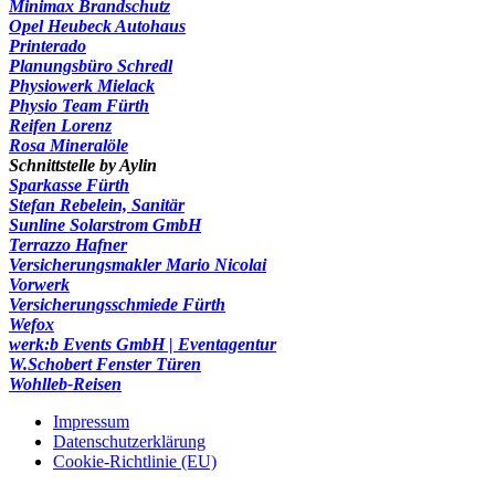
Minimax Brandschutz
Opel Heubeck Autohaus
Printerado
Planungsbüro Schredl
Physiowerk Mielack
Physio Team Fürth
Reifen Lorenz
Rosa Mineralöle
Schnittstelle by Aylin
Sparkasse Fürth
Stefan Rebelein, Sanitär
Sunline Solarstrom GmbH
Terrazzo Hafner
Versicherungsmakler Mario Nicolai
Vorwerk
Versicherungsschmiede Fürth
Wefox
werk:b Events GmbH | Eventagentur
W.Schobert Fenster Türen
Wohlleb-Reisen
Impressum
Datenschutzerklärung
Cookie-Richtlinie (EU)