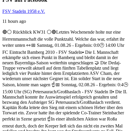
FSV Stadeln 1958 e.V.
11 hours ago
🔴⚪ Rückblick KW31 ⚪️🔴
Letztes Wochenende holte nur eine
Herrenmannschaft die volle Punktzahl. Welche das war, erfahrt ihr
weiter unten 👀
📅 Samstag, 01.08.26 - Ergebnis: 0:0
🕑 14:00 Uhr
FC Eintracht Bamberg 2010 - FSV Stadeln
▪️ Die I. Mannschaft
erkämpfte sich einen Punkt in Bamberg und bleibt damit in der
neuen Bayernliga-Saison weiterhin ungeschlagen 🤝 Die Dedaj-
Truppe verweilt aktuell auf dem fünften Tabellenplatz und liegt
lediglich vier Punkte hinter dem Erstplatzierten ASV Cham, der
wiederum unser nächster Gegner ist. Ein solider Start in die neue
Saison, könnte man sagen ☝️
📅 Sonntag, 02.08.26 - Ergebnis: 0:4
🕒
15:00 Uhr (SG) Petersaurach/Großhaslach - FSV Stadeln II
▪️ Die II.
Mannschaft konnte ihr Auswärtsspiel erfolgreich gestalten und
bezwang den Aufsteiger SG Petersaurach/Großhaslach verdient.
Kapitän Roßa leitete den Sieg mit einem schönen Heber über den
Torwart ein. Zuvor hatte ihn der spielende Co-Trainer Steinbacher
perfekt in Szene gesetzt ☝️
In einer ähnlichen Aktion war Roßa
erneut durch, doch der Keeper ließ sich das nicht ein zweites Mal