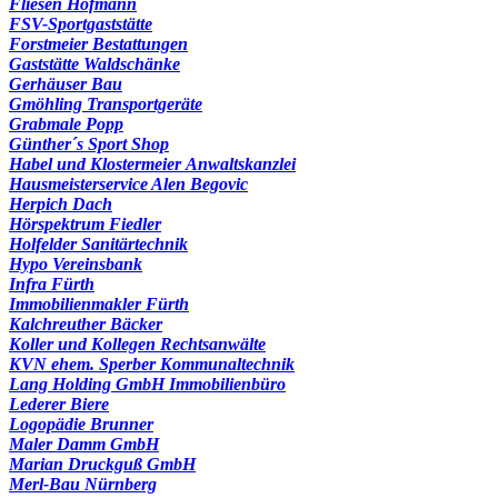
Fliesen Hofmann
FSV-Sportgaststätte
Forstmeier Bestattungen
Gaststätte Waldschänke
Gerhäuser Bau
Gmöhling Transportgeräte
Grabmale Popp
Günther´s Sport Shop
Habel und Klostermeier Anwaltskanzlei
Hausmeisterservice Alen Begovic
Herpich Dach
Hörspektrum Fiedler
Holfelder Sanitärtechnik
Hypo Vereinsbank
Infra Fürth
Immobilienmakler Fürth
Kalchreuther Bäcker
Koller und Kollegen Rechtsanwälte
KVN ehem. Sperber Kommunaltechnik
Lang Holding GmbH Immobilienbüro
Lederer Biere
Logopädie Brunner
Maler Damm GmbH
Marian Druckguß GmbH
Merl-Bau Nürnberg