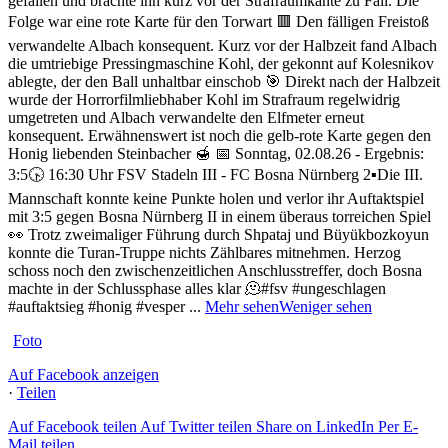
gefallen und brachte ihn kurz vor der Strafraumkante zu Fall. Die
Folge war eine rote Karte für den Torwart 🟥
Den fälligen Freistoß
verwandelte Albach konsequent. Kurz vor der Halbzeit fand Albach
die umtriebige Pressingmaschine Kohl, der gekonnt auf Kolesnikov
ablegte, der den Ball unhaltbar einschob 🎯
Direkt nach der Halbzeit
wurde der Horrorfilmliebhaber Kohl im Strafraum regelwidrig
umgetreten und Albach verwandelte den Elfmeter erneut
konsequent. Erwähnenswert ist noch die gelb-rote Karte gegen den
Honig liebenden Steinbacher 🍯
📅 Sonntag, 02.08.26 - Ergebnis:
3:5
🕟 16:30 Uhr FSV Stadeln III - FC Bosna Nürnberg 2
▪️Die III.
Mannschaft konnte keine Punkte holen und verlor ihr Auftaktspiel
mit 3:5 gegen Bosna Nürnberg II in einem überaus torreichen Spiel
👀 Trotz zweimaliger Führung durch Shpataj und Büyükbozkoyun
konnte die Turan-Truppe nichts Zählbares mitnehmen. Herzog
schoss noch den zwischenzeitlichen Anschlusstreffer, doch Bosna
machte in der Schlussphase alles klar 🫠
#fsv #ungeschlagen
#auftaktsieg #honig #vesper
...
Mehr sehen
Weniger sehen
Foto
Auf Facebook anzeigen
·
Teilen
Auf Facebook teilen
Auf Twitter teilen
Share on LinkedIn
Per E-
Mail teilen