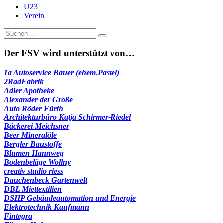
U23
Verein
Suche
nach:
Der FSV wird unterstützt von…
1a Autoservice Bauer (ehem.Pastel)
2RadFabrik
Adler Apotheke
Alexander der Große
Auto Röder Fürth
Architekturbüro Katja Schirmer-Riedel
Bäckerei Meichsner
Beer Mineralöle
Bergler Baustoffe
Blumen Hannweg
Bodenbeläge Wollny
creativ studio riess
Dauchenbeck Gartenwelt
DBL Miettextilien
DSHP Gebäudeautomation und Energie
Elektrotechnik Kaufmann
Fintegra