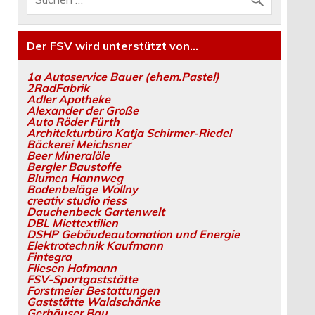
Der FSV wird unterstützt von…
1a Autoservice Bauer (ehem.Pastel)
2RadFabrik
Adler Apotheke
Alexander der Große
Auto Röder Fürth
Architekturbüro Katja Schirmer-Riedel
Bäckerei Meichsner
Beer Mineralöle
Bergler Baustoffe
Blumen Hannweg
Bodenbeläge Wollny
creativ studio riess
Dauchenbeck Gartenwelt
DBL Miettextilien
DSHP Gebäudeautomation und Energie
Elektrotechnik Kaufmann
Fintegra
Fliesen Hofmann
FSV-Sportgaststätte
Forstmeier Bestattungen
Gaststätte Waldschänke
Gerhäuser Bau