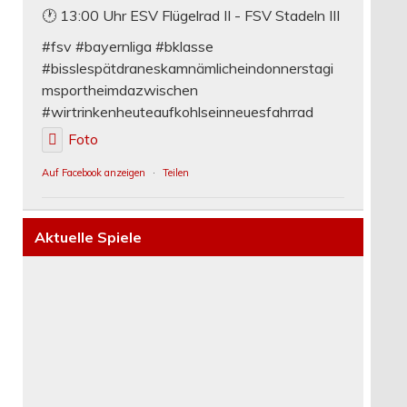
🕐 13:00 Uhr ESV Flügelrad II - FSV Stadeln III
#fsv #bayernliga #bklasse
#bisslespätdraneskamnämlicheindonnerstagi
msportheimdazwischen
#wirtrinkenheuteaufkohlseinneuesfahrrad
Foto
Auf Facebook anzeigen
·
Teilen
Aktuelle Spiele