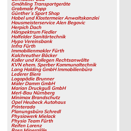
Gmöhling Transportgeräte
Grabmale Popp
Günther´s Sport Shop
Habel und Klostermeier Anwaltskanzlei
Hausmeisterservice Alen Begovic
Herpich Dach
Hörspektrum Fiedler
Holfelder Sanitärtechnik
Hypo Vereinsbank
Infra Fürth
Immobilienmakler Fürth
Kalchreuther Bäcker
Koller und Kollegen Rechtsanwälte
KVN ehem. Sperber Kommunaltechnik
Lang Holding GmbH Immobilienbüro
Lederer Biere
Logopädie Brunner
Maler Damm GmbH
Marian Druckguß GmbH
Merl-Bau Nürnberg
Minimax Brandschutz
Opel Heubeck Autohaus
Printerado
Planungsbüro Schredl
Physiowerk Mielack
Physio Team Fürth
Reifen Lorenz
Rosa Mineralöle