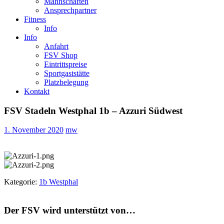
Mannschaften
Ansprechpartner
Fitness
Info
Info
Anfahrt
FSV Shop
Eintrittspreise
Sportgaststätte
Platzbelegung
Kontakt
FSV Stadeln Westphal 1b – Azzuri Südwest
1. November 2020
mw
Kategorie:
1b Westphal
Der FSV wird unterstützt von…