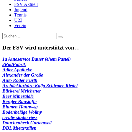
FSV Aktuell
Jugend
Tennis
U23
Verein
Suche
nach:
Der FSV wird unterstützt von…
1a Autoservice Bauer (ehem.Pastel)
2RadFabrik
Adler Apotheke
Alexander der Große
Auto Röder Fürth
Architekturbüro Katja Schirmer-Riedel
Bäckerei Meichsner
Beer Mineralöle
Bergler Baustoffe
Blumen Hannweg
Bodenbeläge Wollny
creativ studio riess
Dauchenbeck Gartenwelt
DBL Miettextilien