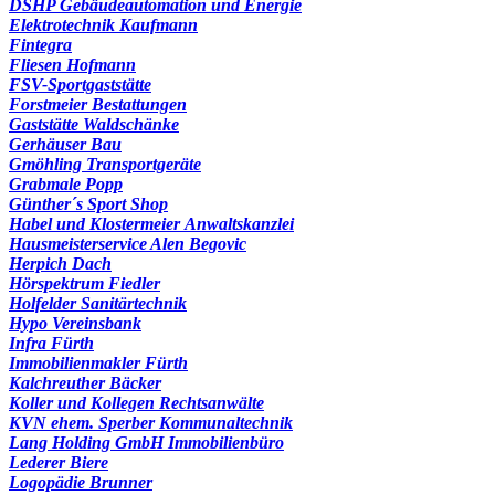
DSHP Gebäudeautomation und Energie
Elektrotechnik Kaufmann
Fintegra
Fliesen Hofmann
FSV-Sportgaststätte
Forstmeier Bestattungen
Gaststätte Waldschänke
Gerhäuser Bau
Gmöhling Transportgeräte
Grabmale Popp
Günther´s Sport Shop
Habel und Klostermeier Anwaltskanzlei
Hausmeisterservice Alen Begovic
Herpich Dach
Hörspektrum Fiedler
Holfelder Sanitärtechnik
Hypo Vereinsbank
Infra Fürth
Immobilienmakler Fürth
Kalchreuther Bäcker
Koller und Kollegen Rechtsanwälte
KVN ehem. Sperber Kommunaltechnik
Lang Holding GmbH Immobilienbüro
Lederer Biere
Logopädie Brunner