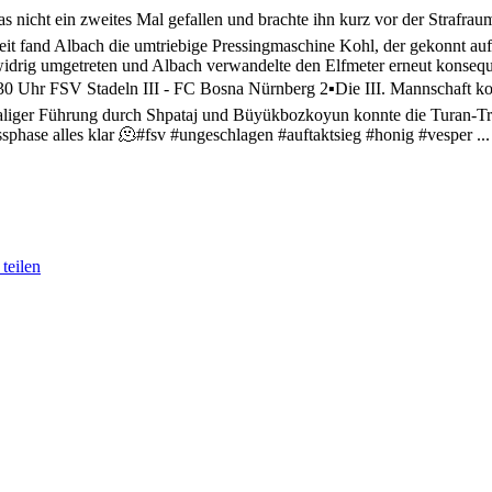
s nicht ein zweites Mal gefallen und brachte ihn kurz vor der Strafrau
eit fand Albach die umtriebige Pressingmaschine Kohl, der gekonnt auf
widrig umgetreten und Albach verwandelte den Elfmeter erneut konsequ
30 Uhr FSV Stadeln III - FC Bosna Nürnberg 2
▪️Die III. Mannschaft k
maliger Führung durch Shpataj und Büyükbozkoyun konnte die Turan-T
sphase alles klar 🫠
#fsv #ungeschlagen #auftaktsieg #honig #vesper
..
teilen