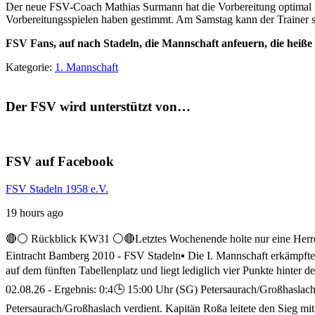
Der neue FSV-Coach Mathias Surmann hat die Vorbereitung optimal ge
Vorbereitungsspielen haben gestimmt. Am Samstag kann der Trainer s
FSV Fans, auf nach Stadeln, die Mannschaft anfeuern, die heiße
Kategorie:
1. Mannschaft
Der FSV wird unterstützt von…
FSV auf Facebook
FSV Stadeln 1958 e.V.
19 hours ago
🔴⚪ Rückblick KW31 ⚪️🔴
Letztes Wochenende holte nur eine Herre
Eintracht Bamberg 2010 - FSV Stadeln
▪️ Die I. Mannschaft erkämpft
auf dem fünften Tabellenplatz und liegt lediglich vier Punkte hinter 
02.08.26 - Ergebnis: 0:4
🕒 15:00 Uhr (SG) Petersaurach/Großhaslach
Petersaurach/Großhaslach verdient. Kapitän Roßa leitete den Sieg mit