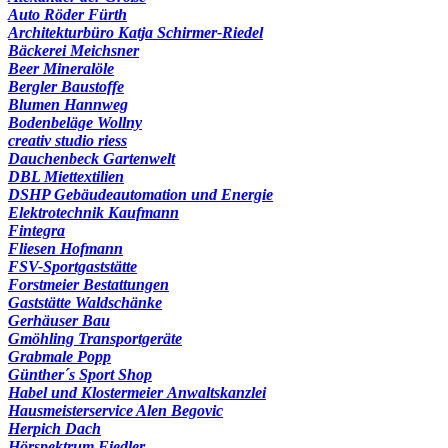
Auto Röder Fürth
Architekturbüro Katja Schirmer-Riedel
Bäckerei Meichsner
Beer Mineralöle
Bergler Baustoffe
Blumen Hannweg
Bodenbeläge Wollny
creativ studio riess
Dauchenbeck Gartenwelt
DBL Miettextilien
DSHP Gebäudeautomation und Energie
Elektrotechnik Kaufmann
Fintegra
Fliesen Hofmann
FSV-Sportgaststätte
Forstmeier Bestattungen
Gaststätte Waldschänke
Gerhäuser Bau
Gmöhling Transportgeräte
Grabmale Popp
Günther´s Sport Shop
Habel und Klostermeier Anwaltskanzlei
Hausmeisterservice Alen Begovic
Herpich Dach
Hörspektrum Fiedler