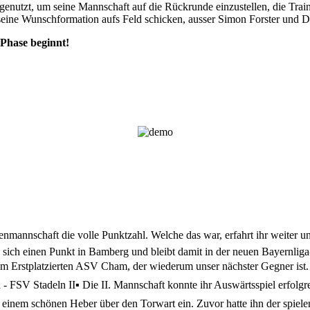
nutzt, um seine Mannschaft auf die Rückrunde einzustellen, die Traini
eine Wunschformation aufs Feld schicken, ausser Simon Forster und Den
 Phase beginnt!
nmannschaft die volle Punktzahl. Welche das war, erfahrt ihr weiter u
e sich einen Punkt in Bamberg und bleibt damit in der neuen Bayernlig
dem Erstplatzierten ASV Cham, der wiederum unser nächster Gegner ist. 
 - FSV Stadeln II
▪️ Die II. Mannschaft konnte ihr Auswärtsspiel erfol
 einem schönen Heber über den Torwart ein. Zuvor hatte ihn der spielen