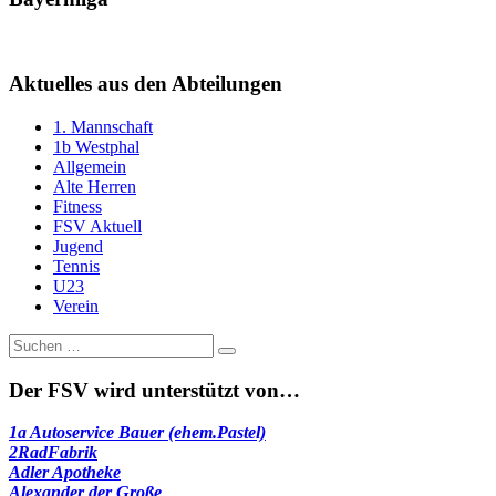
Aktuelles aus den Abteilungen
1. Mannschaft
1b Westphal
Allgemein
Alte Herren
Fitness
FSV Aktuell
Jugend
Tennis
U23
Verein
Suche
nach:
Der FSV wird unterstützt von…
1a Autoservice Bauer (ehem.Pastel)
2RadFabrik
Adler Apotheke
Alexander der Große