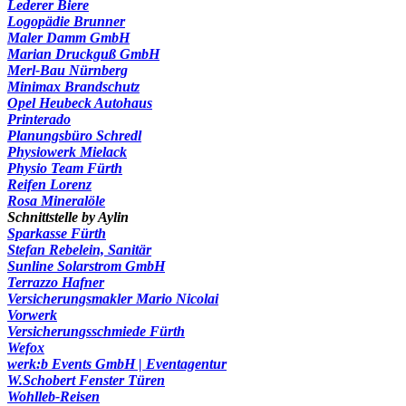
Lederer Biere
Logopädie Brunner
Maler Damm GmbH
Marian Druckguß GmbH
Merl-Bau Nürnberg
Minimax Brandschutz
Opel Heubeck Autohaus
Printerado
Planungsbüro Schredl
Physiowerk Mielack
Physio Team Fürth
Reifen Lorenz
Rosa Mineralöle
Schnittstelle by Aylin
Sparkasse Fürth
Stefan Rebelein, Sanitär
Sunline Solarstrom GmbH
Terrazzo Hafner
Versicherungsmakler Mario Nicolai
Vorwerk
Versicherungsschmiede Fürth
Wefox
werk:b Events GmbH | Eventagentur
W.Schobert Fenster Türen
Wohlleb-Reisen