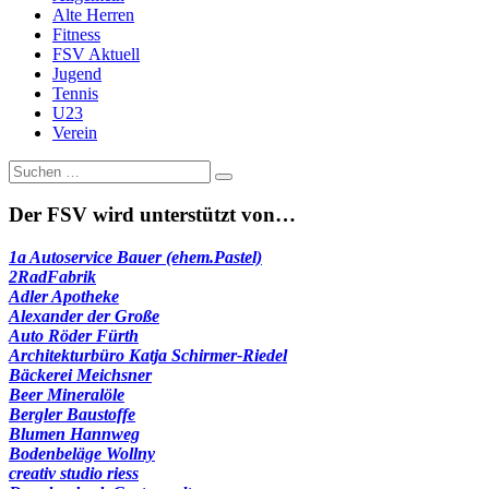
Alte Herren
Fitness
FSV Aktuell
Jugend
Tennis
U23
Verein
Suche
nach:
Der FSV wird unterstützt von…
1a Autoservice Bauer (ehem.Pastel)
2RadFabrik
Adler Apotheke
Alexander der Große
Auto Röder Fürth
Architekturbüro Katja Schirmer-Riedel
Bäckerei Meichsner
Beer Mineralöle
Bergler Baustoffe
Blumen Hannweg
Bodenbeläge Wollny
creativ studio riess