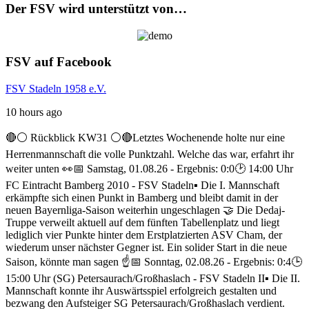
Der FSV wird unterstützt von…
FSV auf Facebook
FSV Stadeln 1958 e.V.
10 hours ago
🔴⚪ Rückblick KW31 ⚪️🔴
Letztes Wochenende holte nur eine
Herrenmannschaft die volle Punktzahl. Welche das war, erfahrt ihr
weiter unten 👀
📅 Samstag, 01.08.26 - Ergebnis: 0:0
🕑 14:00 Uhr
FC Eintracht Bamberg 2010 - FSV Stadeln
▪️ Die I. Mannschaft
erkämpfte sich einen Punkt in Bamberg und bleibt damit in der
neuen Bayernliga-Saison weiterhin ungeschlagen 🤝 Die Dedaj-
Truppe verweilt aktuell auf dem fünften Tabellenplatz und liegt
lediglich vier Punkte hinter dem Erstplatzierten ASV Cham, der
wiederum unser nächster Gegner ist. Ein solider Start in die neue
Saison, könnte man sagen ☝️
📅 Sonntag, 02.08.26 - Ergebnis: 0:4
🕒
15:00 Uhr (SG) Petersaurach/Großhaslach - FSV Stadeln II
▪️ Die II.
Mannschaft konnte ihr Auswärtsspiel erfolgreich gestalten und
bezwang den Aufsteiger SG Petersaurach/Großhaslach verdient.