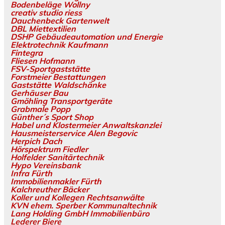
Bodenbeläge Wollny
creativ studio riess
Dauchenbeck Gartenwelt
DBL Miettextilien
DSHP Gebäudeautomation und Energie
Elektrotechnik Kaufmann
Fintegra
Fliesen Hofmann
FSV-Sportgaststätte
Forstmeier Bestattungen
Gaststätte Waldschänke
Gerhäuser Bau
Gmöhling Transportgeräte
Grabmale Popp
Günther´s Sport Shop
Habel und Klostermeier Anwaltskanzlei
Hausmeisterservice Alen Begovic
Herpich Dach
Hörspektrum Fiedler
Holfelder Sanitärtechnik
Hypo Vereinsbank
Infra Fürth
Immobilienmakler Fürth
Kalchreuther Bäcker
Koller und Kollegen Rechtsanwälte
KVN ehem. Sperber Kommunaltechnik
Lang Holding GmbH Immobilienbüro
Lederer Biere