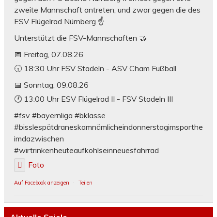
zweite Mannschaft antreten, und zwar gegen die des
ESV Flügelrad Nürnberg ☝️
Unterstützt die FSV-Mannschaften 🤝
📅 Freitag, 07.08.26
🕡 18:30 Uhr FSV Stadeln - ASV Cham Fußball
📅 Sonntag, 09.08.26
🕐 13:00 Uhr ESV Flügelrad II - FSV Stadeln III
#fsv #bayernliga #bklasse
#bisslespätdraneskamnämlicheindonnerstagimsporthe
imdazwischen
#wirtrinkenheuteaufkohlseinneuesfahrrad
Foto
Auf Facebook anzeigen
·
Teilen