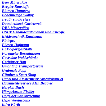
Beer Mineralöle
Bergler Baustoffe
Blumen Hannweg
Bodenbeläge Wollny
creativ studio riess
Dauchenbeck Gartenwelt
DBL Miettextilien
DSHP Gebäudeautomation und Energie
Elektrotechnik Kaufmann
Fintegra
Fliesen Hofmann
FSV-Sportgaststätte
Forstmeier Bestattungen
Gaststätte Waldschänke
Gerhäuser Bau
Gmöhling Transportgeräte
Grabmale Popp
Günther´s Sport Shop
Habel und Klostermeier Anwaltskanzlei
Hausmeisterservice Alen Begovic
Herpich Dach
Hörspektrum Fiedler
Holfelder Sanitärtechnik
Hypo Vereinsbank
Infra Fürth