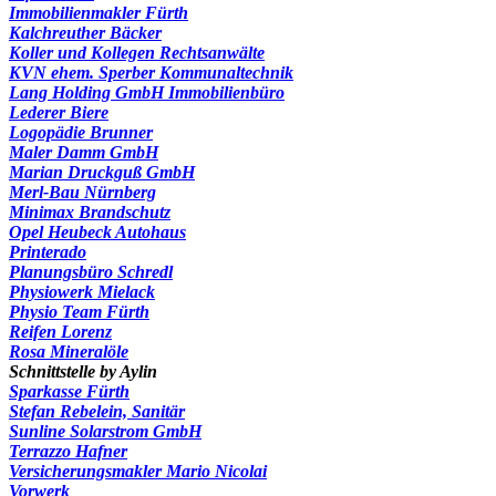
Immobilienmakler Fürth
Kalchreuther Bäcker
Koller und Kollegen Rechtsanwälte
KVN ehem. Sperber Kommunaltechnik
Lang Holding GmbH Immobilienbüro
Lederer Biere
Logopädie Brunner
Maler Damm GmbH
Marian Druckguß GmbH
Merl-Bau Nürnberg
Minimax Brandschutz
Opel Heubeck Autohaus
Printerado
Planungsbüro Schredl
Physiowerk Mielack
Physio Team Fürth
Reifen Lorenz
Rosa Mineralöle
Schnittstelle by Aylin
Sparkasse Fürth
Stefan Rebelein, Sanitär
Sunline Solarstrom GmbH
Terrazzo Hafner
Versicherungsmakler Mario Nicolai
Vorwerk