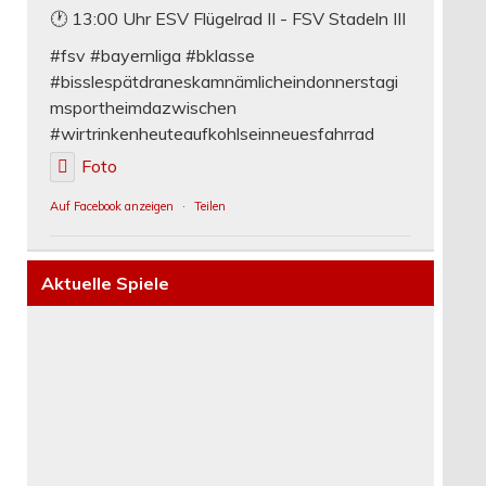
🕐 13:00 Uhr ESV Flügelrad II - FSV Stadeln III
#fsv #bayernliga #bklasse
#bisslespätdraneskamnämlicheindonnerstagi
msportheimdazwischen
#wirtrinkenheuteaufkohlseinneuesfahrrad
Foto
Auf Facebook anzeigen
·
Teilen
Aktuelle Spiele