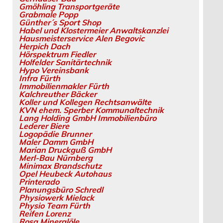
Gmöhling Transportgeräte
Grabmale Popp
Günther´s Sport Shop
Habel und Klostermeier Anwaltskanzlei
Hausmeisterservice Alen Begovic
Herpich Dach
Hörspektrum Fiedler
Holfelder Sanitärtechnik
Hypo Vereinsbank
Infra Fürth
Immobilienmakler Fürth
Kalchreuther Bäcker
Koller und Kollegen Rechtsanwälte
KVN ehem. Sperber Kommunaltechnik
Lang Holding GmbH Immobilienbüro
Lederer Biere
Logopädie Brunner
Maler Damm GmbH
Marian Druckguß GmbH
Merl-Bau Nürnberg
Minimax Brandschutz
Opel Heubeck Autohaus
Printerado
Planungsbüro Schredl
Physiowerk Mielack
Physio Team Fürth
Reifen Lorenz
Rosa Mineralöle