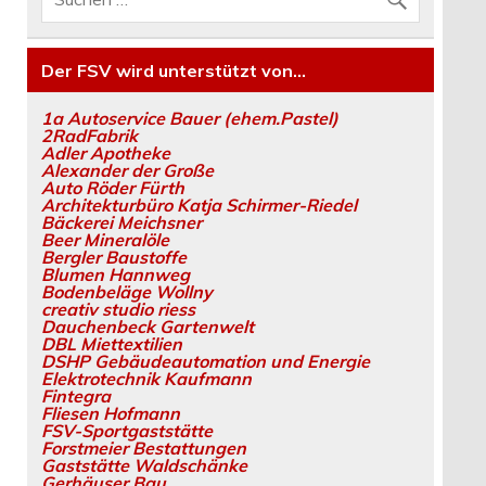
Der FSV wird unterstützt von…
1a Autoservice Bauer (ehem.Pastel)
2RadFabrik
Adler Apotheke
Alexander der Große
Auto Röder Fürth
Architekturbüro Katja Schirmer-Riedel
Bäckerei Meichsner
Beer Mineralöle
Bergler Baustoffe
Blumen Hannweg
Bodenbeläge Wollny
creativ studio riess
Dauchenbeck Gartenwelt
DBL Miettextilien
DSHP Gebäudeautomation und Energie
Elektrotechnik Kaufmann
Fintegra
Fliesen Hofmann
FSV-Sportgaststätte
Forstmeier Bestattungen
Gaststätte Waldschänke
Gerhäuser Bau