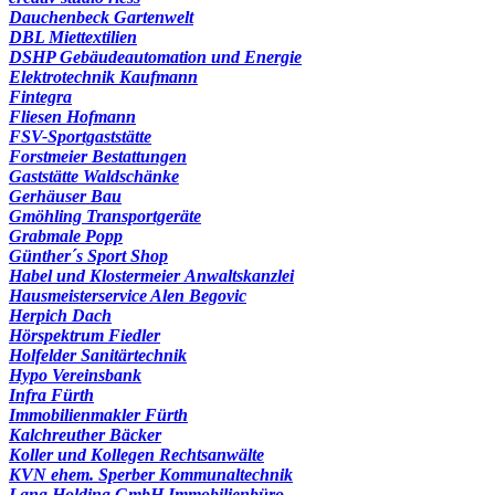
Dauchenbeck Gartenwelt
DBL Miettextilien
DSHP Gebäudeautomation und Energie
Elektrotechnik Kaufmann
Fintegra
Fliesen Hofmann
FSV-Sportgaststätte
Forstmeier Bestattungen
Gaststätte Waldschänke
Gerhäuser Bau
Gmöhling Transportgeräte
Grabmale Popp
Günther´s Sport Shop
Habel und Klostermeier Anwaltskanzlei
Hausmeisterservice Alen Begovic
Herpich Dach
Hörspektrum Fiedler
Holfelder Sanitärtechnik
Hypo Vereinsbank
Infra Fürth
Immobilienmakler Fürth
Kalchreuther Bäcker
Koller und Kollegen Rechtsanwälte
KVN ehem. Sperber Kommunaltechnik
Lang Holding GmbH Immobilienbüro