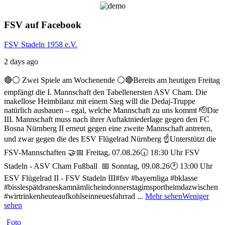
FSV auf Facebook
FSV Stadeln 1958 e.V.
2 days ago
🔴⚪ Zwei Spiele am Wochenende ⚪️🔴
Bereits am heutigen Freitag
empfängt die I. Mannschaft den Tabellenersten ASV Cham. Die
makellose Heimbilanz mit einem Sieg will die Dedaj-Truppe
natürlich ausbauen – egal, welche Mannschaft zu uns kommt 🫡
Die
III. Mannschaft muss nach ihrer Auftaktniederlage gegen den FC
Bosna Nürnberg II erneut gegen eine zweite Mannschaft antreten,
und zwar gegen die des ESV Flügelrad Nürnberg ☝️
Unterstützt die
FSV-Mannschaften 🤝
📅 Freitag, 07.08.26
🕡 18:30 Uhr FSV
Stadeln - ASV Cham Fußball
📅 Sonntag, 09.08.26
🕐 13:00 Uhr
ESV Flügelrad II - FSV Stadeln III
#fsv #bayernliga #bklasse
#bisslespätdraneskamnämlicheindonnerstagimsportheimdazwischen
#wirtrinkenheuteaufkohlseinneuesfahrrad
...
Mehr sehen
Weniger
sehen
Foto