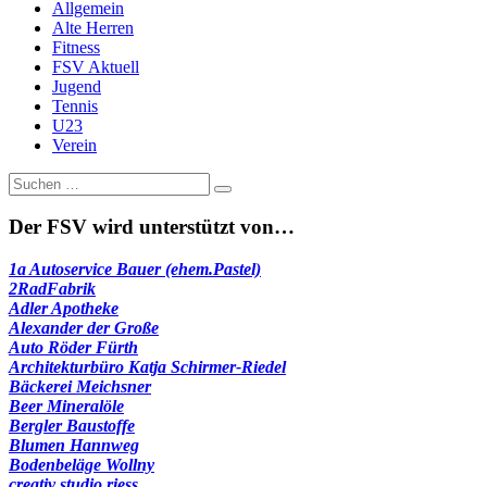
Allgemein
Alte Herren
Fitness
FSV Aktuell
Jugend
Tennis
U23
Verein
Suche
nach:
Der FSV wird unterstützt von…
1a Autoservice Bauer (ehem.Pastel)
2RadFabrik
Adler Apotheke
Alexander der Große
Auto Röder Fürth
Architekturbüro Katja Schirmer-Riedel
Bäckerei Meichsner
Beer Mineralöle
Bergler Baustoffe
Blumen Hannweg
Bodenbeläge Wollny
creativ studio riess