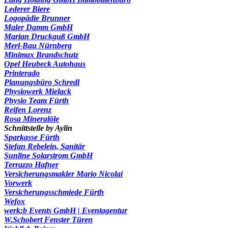
Lederer Biere
Logopädie Brunner
Maler Damm GmbH
Marian Druckguß GmbH
Merl-Bau Nürnberg
Minimax Brandschutz
Opel Heubeck Autohaus
Printerado
Planungsbüro Schredl
Physiowerk Mielack
Physio Team Fürth
Reifen Lorenz
Rosa Mineralöle
Schnittstelle by Aylin
Sparkasse Fürth
Stefan Rebelein, Sanitär
Sunline Solarstrom GmbH
Terrazzo Hafner
Versicherungsmakler Mario Nicolai
Vorwerk
Versicherungsschmiede Fürth
Wefox
werk:b Events GmbH | Eventagentur
W.Schobert Fenster Türen