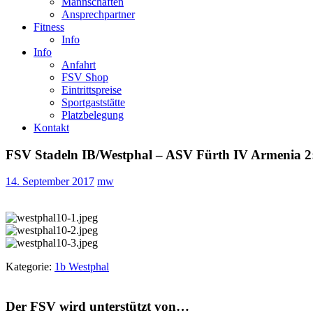
Mannschaften
Ansprechpartner
Fitness
Info
Info
Anfahrt
FSV Shop
Eintrittspreise
Sportgaststätte
Platzbelegung
Kontakt
FSV Stadeln IB/Westphal – ASV Fürth IV Armenia 2:
14. September 2017
mw
Kategorie:
1b Westphal
Der FSV wird unterstützt von…