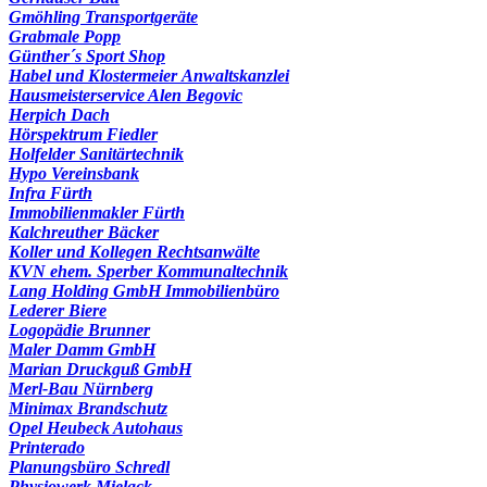
Gmöhling Transportgeräte
Grabmale Popp
Günther´s Sport Shop
Habel und Klostermeier Anwaltskanzlei
Hausmeisterservice Alen Begovic
Herpich Dach
Hörspektrum Fiedler
Holfelder Sanitärtechnik
Hypo Vereinsbank
Infra Fürth
Immobilienmakler Fürth
Kalchreuther Bäcker
Koller und Kollegen Rechtsanwälte
KVN ehem. Sperber Kommunaltechnik
Lang Holding GmbH Immobilienbüro
Lederer Biere
Logopädie Brunner
Maler Damm GmbH
Marian Druckguß GmbH
Merl-Bau Nürnberg
Minimax Brandschutz
Opel Heubeck Autohaus
Printerado
Planungsbüro Schredl
Physiowerk Mielack