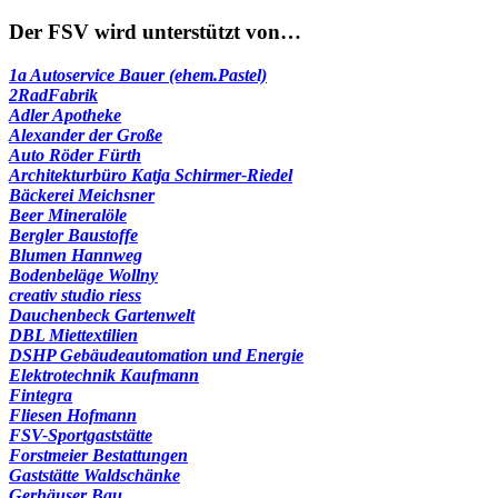
nach:
Der FSV wird unterstützt von…
1a Autoservice Bauer (ehem.Pastel)
2RadFabrik
Adler Apotheke
Alexander der Große
Auto Röder Fürth
Architekturbüro Katja Schirmer-Riedel
Bäckerei Meichsner
Beer Mineralöle
Bergler Baustoffe
Blumen Hannweg
Bodenbeläge Wollny
creativ studio riess
Dauchenbeck Gartenwelt
DBL Miettextilien
DSHP Gebäudeautomation und Energie
Elektrotechnik Kaufmann
Fintegra
Fliesen Hofmann
FSV-Sportgaststätte
Forstmeier Bestattungen
Gaststätte Waldschänke
Gerhäuser Bau