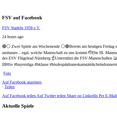
FSV auf Facebook
FSV Stadeln 1958 e.V.
24 hours ago
🔴⚪ Zwei Spiele am Wochenende ⚪️🔴
Bereits am heutigen Freitag
ausbauen – egal, welche Mannschaft zu uns kommt 🫡
Die III. Manns
des ESV Flügelrad Nürnberg ☝️
Unterstützt die FSV-Mannschaften 
III
#fsv #bayernliga #bklasse #bisslespätdraneskamnämlicheindonner
Foto
Auf Facebook anzeigen
·
Teilen
Auf Facebook teilen
Auf Twitter teilen
Share on LinkedIn
Per E-Mail 
Aktuelle Spiele