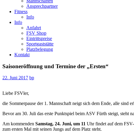
Mannschaften
Ansprechpartner
Fitness
Info
Info
Anfahrt
FSV Shop
Eintrittspreise
Sportgaststätte
Platzbelegung
Kontakt
Saisoneröffnung und Termine der „Ersten“
22. Juni 2017
bp
Liebe FSVler,
die Sommerpause der 1. Mannschaft neigt sich dem Ende, alle sind er
Bevor am 30. Juli das erste Punktspiel beim ASV Fürth steigt, steht n
Am kommenden
Samstag, 24. Juni, um 11
Uhr findet auf dem FSV-G
zum ersten Mal mit seinen Jungs auf dem Platz steht.