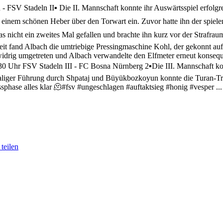
 - FSV Stadeln II
▪️ Die II. Mannschaft konnte ihr Auswärtsspiel erfol
 einem schönen Heber über den Torwart ein. Zuvor hatte ihn der spielen
s nicht ein zweites Mal gefallen und brachte ihn kurz vor der Strafrau
eit fand Albach die umtriebige Pressingmaschine Kohl, der gekonnt auf
widrig umgetreten und Albach verwandelte den Elfmeter erneut konsequ
30 Uhr FSV Stadeln III - FC Bosna Nürnberg 2
▪️Die III. Mannschaft k
maliger Führung durch Shpataj und Büyükbozkoyun konnte die Turan-T
sphase alles klar 🫠
#fsv #ungeschlagen #auftaktsieg #honig #vesper
..
teilen