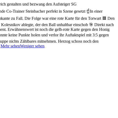
greich gestalten und bezwang den Aufsteiger SG
de Co-Trainer Steinbacher perfekt in Szene gesetzt ☝️
In einer
mkante zu Fall. Die Folge war eine rote Karte für den Torwart 🟥
Den
 Kolesnikov ablegte, der den Ball unhaltbar einschob 🎯
Direkt nach
ent. Erwähnenswert ist noch die gelb-rote Karte gegen den Honig
onnte keine Punkte holen und verlor ihr Auftaktspiel mit 3:5 gegen
ruppe nichts Zählbares mitnehmen. Herzog schoss noch den
.
Mehr sehen
Weniger sehen