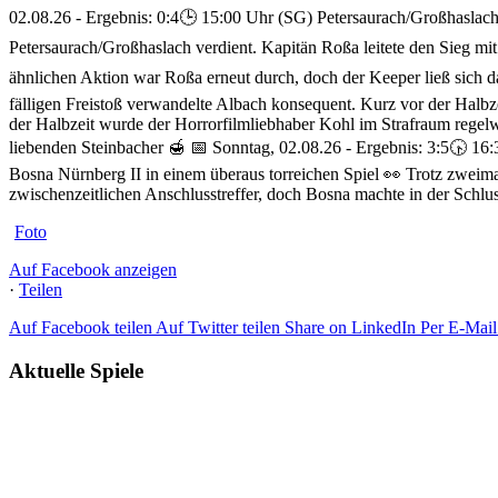
02.08.26 - Ergebnis: 0:4
🕒 15:00 Uhr (SG) Petersaurach/Großhaslach
Petersaurach/Großhaslach verdient. Kapitän Roßa leitete den Sieg mit
ähnlichen Aktion war Roßa erneut durch, doch der Keeper ließ sich da
fälligen Freistoß verwandelte Albach konsequent. Kurz vor der Halbz
der Halbzeit wurde der Horrorfilmliebhaber Kohl im Strafraum regel
liebenden Steinbacher 🍯
📅 Sonntag, 02.08.26 - Ergebnis: 3:5
🕟 16:
Bosna Nürnberg II in einem überaus torreichen Spiel 👀 Trotz zwei
zwischenzeitlichen Anschlusstreffer, doch Bosna machte in der Schlus
Foto
Auf Facebook anzeigen
·
Teilen
Auf Facebook teilen
Auf Twitter teilen
Share on LinkedIn
Per E-Mail 
Aktuelle Spiele