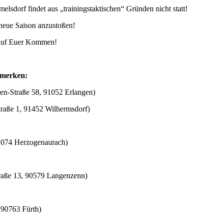
lsdorf findet aus „trainingstaktischen“ Gründen nicht statt!
 neue Saison anzustoßen!
h auf Euer Kommen!
rmerken:
sen-Straße 58, 91052 Erlangen)
raße 1, 91452 Wilhermsdorf)
91074 Herzogenaurach)
traße 13, 90579 Langenzenn)
 90763 Fürth)