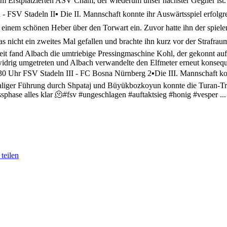
dem Erstplatzierten ASV Cham, der wiederum unser nächster Gegner ist. 
 - FSV Stadeln II
▪️ Die II. Mannschaft konnte ihr Auswärtsspiel erfol
 einem schönen Heber über den Torwart ein. Zuvor hatte ihn der spielen
s nicht ein zweites Mal gefallen und brachte ihn kurz vor der Strafrau
eit fand Albach die umtriebige Pressingmaschine Kohl, der gekonnt auf
widrig umgetreten und Albach verwandelte den Elfmeter erneut konsequ
30 Uhr FSV Stadeln III - FC Bosna Nürnberg 2
▪️Die III. Mannschaft k
maliger Führung durch Shpataj und Büyükbozkoyun konnte die Turan-T
sphase alles klar 🫠
#fsv #ungeschlagen #auftaktsieg #honig #vesper
..
teilen