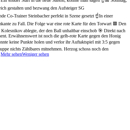
Ein solider Start in die neue Saison, könnte man sagen ☝️
📅 Sonntag,
greich gestalten und bezwang den Aufsteiger SG
de Co-Trainer Steinbacher perfekt in Szene gesetzt ☝️
In einer
mkante zu Fall. Die Folge war eine rote Karte für den Torwart 🟥
Den
 Kolesnikov ablegte, der den Ball unhaltbar einschob 🎯
Direkt nach
ent. Erwähnenswert ist noch die gelb-rote Karte gegen den Honig
onnte keine Punkte holen und verlor ihr Auftaktspiel mit 3:5 gegen
ruppe nichts Zählbares mitnehmen. Herzog schoss noch den
.
Mehr sehen
Weniger sehen