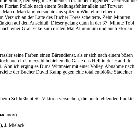
ende Sonne, den Weg ins Stadelner Tor. In der folgenden Viertelstunde
e Florian Pollok nach einem Stellungsfehler allein auf Torwart
tän Marco Marciano versuchte aus spitzem Winkel mit einem
nem Versuch an der Latte des Bucher Tores scheiterte. Zehn Minuten
rängten auf den Anschluß. Dieser gelang dann in der 37. Minute Tobi
 nach einer Gräf-Ecke zum dritten Mal Aluminium und auch Florian
assler seine Farben einen Bärendienst, als er sich nach einem bösen
ch auch in Unterzahl behielten die Gäste das Heft in der Hand. In
bei. Ähnlich erging es Dima Wittmaier mit einer Volley-Abnahme nach
erzielte der Bucher David Kamp gegen eine total entblößte Stadelner
 beim Schlußlicht SC Viktoria versuchen, die noch fehlenden Punkte
amadanov)
), J. Mielack