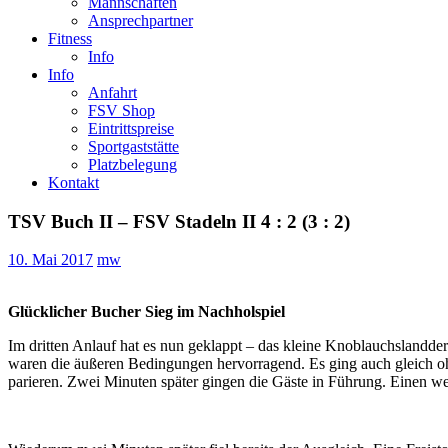
Mannschaften
Ansprechpartner
Fitness
Info
Info
Anfahrt
FSV Shop
Eintrittspreise
Sportgaststätte
Platzbelegung
Kontakt
TSV Buch II – FSV Stadeln II 4 : 2 (3 : 2)
10. Mai 2017
mw
Glücklicher Bucher Sieg im Nachholspiel
Im dritten Anlauf hat es nun geklappt – das kleine Knoblauchslandd
waren die äußeren Bedingungen hervorragend. Es ging auch gleich ohn
parieren. Zwei Minuten später gingen die Gäste in Führung. Einen w