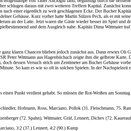
oß-Bogenlampe von Taner Alicioglu fand, begünstigt durch die tiefsteh
her schlugen daraus mit zwei weiteren Treffern Kapital. Zunächst konnt
ann nach einer eigentlich zu weit geschlagenen Ecke. Der Bucher Kapi
adelner Gehäuse. Kurz vorher hatte Martin Sülzen Pech, als er mit sei
erum an der Latte. Jetzt waren die Gäste wieder besser im Spiel und d
spielbestimmend und dem Ausgleich nahe. Kapitän Dima Wittmaier traf
e ganz klaren Chancen blieben jedoch zunächst aus. Dann erwies Oli Gr
 SR Peter Wittmann aus Hagenbüchach zeigte ihm die gelbrote Karte. Do
frei, doch dessen Versuch strich um Zentimeter am Bucher Gehäuse vor
Minute. So kam es wie so oft in solchen Spielen. In der Nachspielzeit 
ens einen Punkt verdient gehabt. So müssen die Rot-Weißen am Sonntag
 Schindler, Hofmann, Ross, Marciano, Pollok (31. Fleischmann, 75. R
zenberger (72. Spahn), Wittmaier, Gräf, Lennert, Dichev (72. Kauerauf
 Marciano, 3:2 (37.) Lennert, 4:2 (90.) Kamp