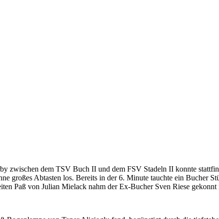
erby zwischen dem TSV Buch II und dem FSV Stadeln II konnte stattfi
e großes Abtasten los. Bereits in der 6. Minute tauchte ein Bucher St
eiten Paß von Julian Mielack nahm der Ex-Bucher Sven Riese gekonnt m