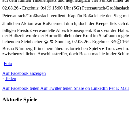
auf dem fünften Tabellenplatz und liegt lediglich vier Punkte hinter 
02.08.26 - Ergebnis: 0:4
🕒 15:00 Uhr (SG) Petersaurach/Großhaslach
Petersaurach/Großhaslach verdient. Kapitän Roßa leitete den Sieg mit
ähnlichen Aktion war Roßa erneut durch, doch der Keeper ließ sich da
fälligen Freistoß verwandelte Albach konsequent. Kurz vor der Halbz
der Halbzeit wurde der Horrorfilmliebhaber Kohl im Strafraum regel
liebenden Steinbacher 🍯
📅 Sonntag, 02.08.26 - Ergebnis: 3:5
🕟 16:
Bosna Nürnberg II in einem überaus torreichen Spiel 👀 Trotz zwei
zwischenzeitlichen Anschlusstreffer, doch Bosna machte in der Schlus
Foto
Auf Facebook anzeigen
·
Teilen
Auf Facebook teilen
Auf Twitter teilen
Share on LinkedIn
Per E-Mail 
Aktuelle Spiele