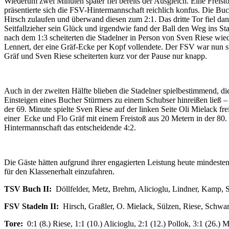
Wiederum zwei Minuten später fiel bereits der Ausgleich. Eine Freist
präsentierte sich die FSV-Hintermannschaft reichlich konfus. Die Buc
Hirsch zulaufen und überwand diesen zum 2:1. Das dritte Tor fiel d
Seitfallzieher sein Glück und irgendwie fand der Ball den Weg ins St
nach dem 1:3 scheiterten die Stadelner in Person von Sven Riese wied
Lennert, der eine Gräf-Ecke per Kopf vollendete. Der FSV war nun 
Gräf und Sven Riese scheiterten kurz vor der Pause nur knapp.
Auch in der zweiten Hälfte blieben die Stadelner spielbestimmend, di
Einsteigen eines Bucher Stürmers zu einem Schubser hinreißen ließ –
der 69. Minute spielte Sven Riese auf der linken Seite Oli Mielack 
einer Ecke und Flo Gräf mit einem Freistoß aus 20 Metern in der 80. 
Hintermannschaft das entscheidende 4:2.
Die Gäste hätten aufgrund ihrer engagierten Leistung heute mindest
für den Klassenerhalt einzufahren.
TSV Buch II:
Döllfelder, Metz, Brehm, Alicioglu, Lindner, Kamp,
FSV Stadeln II:
Hirsch, Graßler, O. Mielack, Sülzen, Riese, Schwar
Tore:
0:1 (8.) Riese, 1:1 (10.) Alicioglu, 2:1 (12.) Pollok, 3:1 (26.)