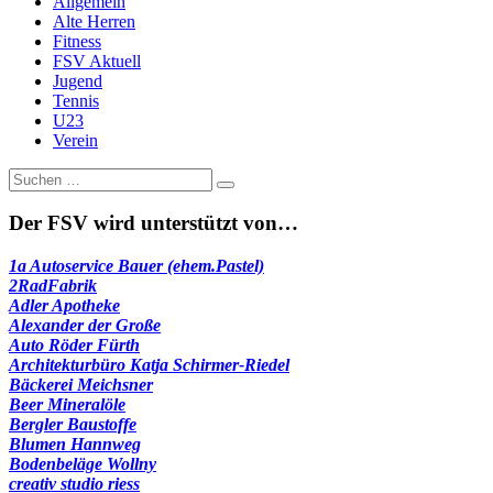
Allgemein
Alte Herren
Fitness
FSV Aktuell
Jugend
Tennis
U23
Verein
Suche
nach:
Der FSV wird unterstützt von…
1a Autoservice Bauer (ehem.Pastel)
2RadFabrik
Adler Apotheke
Alexander der Große
Auto Röder Fürth
Architekturbüro Katja Schirmer-Riedel
Bäckerei Meichsner
Beer Mineralöle
Bergler Baustoffe
Blumen Hannweg
Bodenbeläge Wollny
creativ studio riess