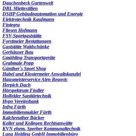
Dauchenbeck Gartenwelt
DBL Miettextilien
DSHP Gebäudeautomation und Energie
Elektrotechnik Kaufmann
Fintegra
Fliesen Hofmann
FSV-Sportgaststätte
Forstmeier Bestattungen
Gaststätte Waldschänke
Gerhäuser Bau
Gmöhling Transportgeräte
Grabmale Popp
Günther´s Sport Shop
Habel und Klostermeier Anwaltskanzlei
Hausmeisterservice Alen Begovic
Herpich Dach
Hörspektrum Fiedler
Holfelder Sanitärtechnik
Hypo Vereinsbank
Infra Fürth
Immobilienmakler Fürth
Kalchreuther Bäcker
Koller und Kollegen Rechtsanwälte
KVN ehem. Sperber Kommunaltechnik
Lang Holding GmbH Immobilienbüro