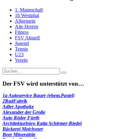
1. Mannschaft
1b Westphal
Allgemein
Alte Herren
Fitness
FSV Aktuell
Jugend
Tennis
U23
Verein
Suche
nach:
Der FSV wird unterstützt von…
1a Autoservice Bauer (ehem.Pastel)
2RadFabrik
Adler Apotheke
Alexander der Große
Auto Röder Fürth
Architekturbüro Katja Schirmer-Riedel
Bäckerei Meichsner
Beer Mineralöle