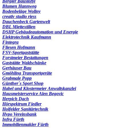
Bergler Baustoffe
Blumen Hannweg
Bodenbeläge Wollny
creativ studio riess
Dauchenbeck Gartenwelt
DBL Miettextilien
DSHP Gebäudeautomation und Energie
Elektrotechnik Kaufmann
Fintegra
Fliesen Hofmann
FSV-Sportgaststätte
Forstmeier Bestattungen
Gaststätte Waldschänke
Gerhäuser Bau
Gmöhling Transportgeräte
Grabmale Popp
Günther´s Sport Shop
Habel und Klostermeier Anwaltskanzlei
Hausmeisterservice Alen Begovic
Herpich Dach
Hörspektrum Fiedler
Holfelder Sanitärtechnik
Hypo Vereinsbank
Infra Fürth
Immobilienmakler Fürth