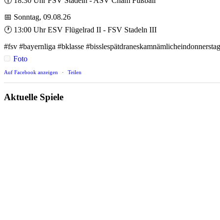
🕡 18:30 Uhr FSV Stadeln - ASV Cham Fußball
📅 Sonntag, 09.08.26
🕐 13:00 Uhr ESV Flügelrad II - FSV Stadeln III
#fsv #bayernliga #bklasse #bisslespätdraneskamnämlicheindonnersta
Foto
Auf Facebook anzeigen
·
Teilen
Aktuelle Spiele