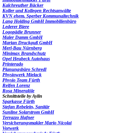
Kalchreuther Bäcker
Koller und Kollegen Rechtsanwälte
KVN ehem. Sperber Kommunaltechnik
Lang Holding GmbH Immobilienbüro
Lederer Biere
Logopädie Brunner
Maler Damm GmbH
Marian Druckguß GmbH
Merl-Bau Nürnberg
Minimax Brandschutz
Opel Heubeck Autohaus
Printerado
Planungsbüro Schredl
Physiowerk Mielack
Physio Team Fürth
Reifen Lorenz
Rosa Mineralöle
Schnittstelle by Aylin
Sparkasse Fürth
Stefan Rebelein, Sanitär
Sunline Solarstrom GmbH
Terrazzo Hafner
Versicherungsmakler Mario Nicolai
Vorwerk