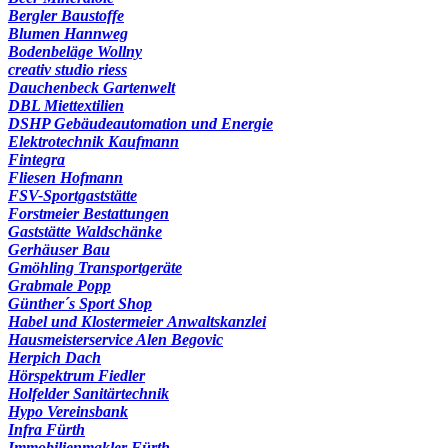
Bergler Baustoffe
Blumen Hannweg
Bodenbeläge Wollny
creativ studio riess
Dauchenbeck Gartenwelt
DBL Miettextilien
DSHP Gebäudeautomation und Energie
Elektrotechnik Kaufmann
Fintegra
Fliesen Hofmann
FSV-Sportgaststätte
Forstmeier Bestattungen
Gaststätte Waldschänke
Gerhäuser Bau
Gmöhling Transportgeräte
Grabmale Popp
Günther´s Sport Shop
Habel und Klostermeier Anwaltskanzlei
Hausmeisterservice Alen Begovic
Herpich Dach
Hörspektrum Fiedler
Holfelder Sanitärtechnik
Hypo Vereinsbank
Infra Fürth
Immobilienmakler Fürth