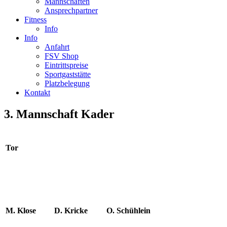
Mannschaften
Ansprechpartner
Fitness
Info
Info
Anfahrt
FSV Shop
Eintrittspreise
Sportgaststätte
Platzbelegung
Kontakt
3. Mannschaft Kader
Tor
M. Klose
D. Kricke
O. Schühlein