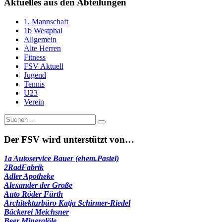
Aktuelles aus den Abteilungen
1. Mannschaft
1b Westphal
Allgemein
Alte Herren
Fitness
FSV Aktuell
Jugend
Tennis
U23
Verein
Suche
nach:
Der FSV wird unterstützt von…
1a Autoservice Bauer (ehem.Pastel)
2RadFabrik
Adler Apotheke
Alexander der Große
Auto Röder Fürth
Architekturbüro Katja Schirmer-Riedel
Bäckerei Meichsner
Beer Mineralöle