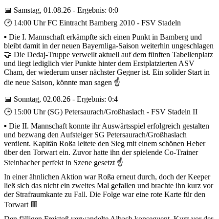
📅 Samstag, 01.08.26 - Ergebnis: 0:0
🕑 14:00 Uhr FC Eintracht Bamberg 2010 - FSV Stadeln
▪️ Die I. Mannschaft erkämpfte sich einen Punkt in Bamberg und
bleibt damit in der neuen Bayernliga-Saison weiterhin ungeschlagen
🤝 Die Dedaj-Truppe verweilt aktuell auf dem fünften Tabellenplatz
und liegt lediglich vier Punkte hinter dem Erstplatzierten ASV
Cham, der wiederum unser nächster Gegner ist. Ein solider Start in
die neue Saison, könnte man sagen ☝️
📅 Sonntag, 02.08.26 - Ergebnis: 0:4
🕒 15:00 Uhr (SG) Petersaurach/Großhaslach - FSV Stadeln II
▪️ Die II. Mannschaft konnte ihr Auswärtsspiel erfolgreich gestalten
und bezwang den Aufsteiger SG Petersaurach/Großhaslach
verdient. Kapitän Roßa leitete den Sieg mit einem schönen Heber
über den Torwart ein. Zuvor hatte ihn der spielende Co-Trainer
Steinbacher perfekt in Szene gesetzt ☝️
In einer ähnlichen Aktion war Roßa erneut durch, doch der Keeper
ließ sich das nicht ein zweites Mal gefallen und brachte ihn kurz vor
der Strafraumkante zu Fall. Die Folge war eine rote Karte für den
Torwart 🟥
Den fälligen Freistoß verwandelte Albach konsequent. Kurz vor der