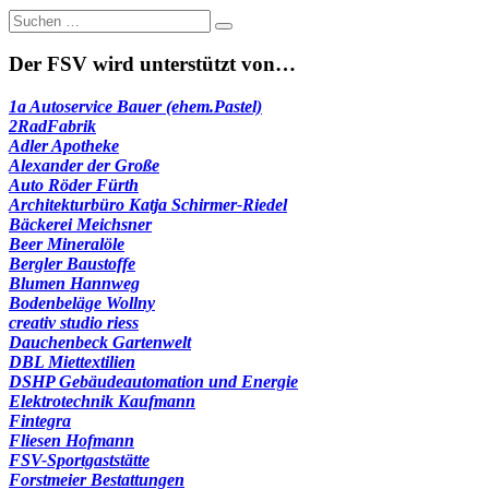
Suche
nach:
Der FSV wird unterstützt von…
1a Autoservice Bauer (ehem.Pastel)
2RadFabrik
Adler Apotheke
Alexander der Große
Auto Röder Fürth
Architekturbüro Katja Schirmer-Riedel
Bäckerei Meichsner
Beer Mineralöle
Bergler Baustoffe
Blumen Hannweg
Bodenbeläge Wollny
creativ studio riess
Dauchenbeck Gartenwelt
DBL Miettextilien
DSHP Gebäudeautomation und Energie
Elektrotechnik Kaufmann
Fintegra
Fliesen Hofmann
FSV-Sportgaststätte
Forstmeier Bestattungen