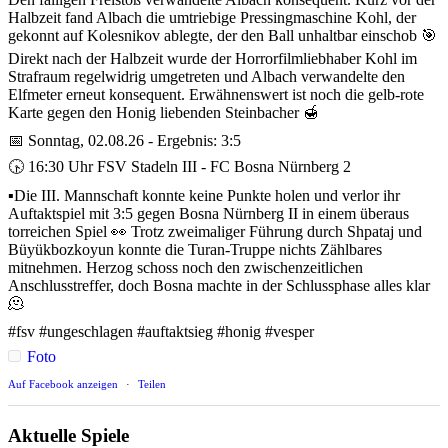
Halbzeit fand Albach die umtriebige Pressingmaschine Kohl, der
gekonnt auf Kolesnikov ablegte, der den Ball unhaltbar einschob 🎯
Direkt nach der Halbzeit wurde der Horrorfilmliebhaber Kohl im
Strafraum regelwidrig umgetreten und Albach verwandelte den
Elfmeter erneut konsequent. Erwähnenswert ist noch die gelb-rote
Karte gegen den Honig liebenden Steinbacher 🍯
📅 Sonntag, 02.08.26 - Ergebnis: 3:5
🕟 16:30 Uhr FSV Stadeln III - FC Bosna Nürnberg 2
▪️Die III. Mannschaft konnte keine Punkte holen und verlor ihr
Auftaktspiel mit 3:5 gegen Bosna Nürnberg II in einem überaus
torreichen Spiel 👀 Trotz zweimaliger Führung durch Shpataj und
Büyükbozkoyun konnte die Turan-Truppe nichts Zählbares
mitnehmen. Herzog schoss noch den zwischenzeitlichen
Anschlusstreffer, doch Bosna machte in der Schlussphase alles klar
🫠
#fsv #ungeschlagen #auftaktsieg #honig #vesper
Foto
Auf Facebook anzeigen
·
Teilen
Aktuelle Spiele