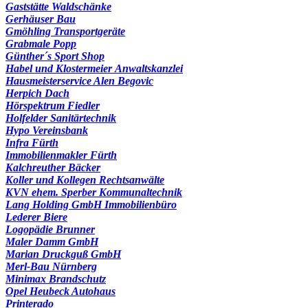
Gaststätte Waldschänke
Gerhäuser Bau
Gmöhling Transportgeräte
Grabmale Popp
Günther´s Sport Shop
Habel und Klostermeier Anwaltskanzlei
Hausmeisterservice Alen Begovic
Herpich Dach
Hörspektrum Fiedler
Holfelder Sanitärtechnik
Hypo Vereinsbank
Infra Fürth
Immobilienmakler Fürth
Kalchreuther Bäcker
Koller und Kollegen Rechtsanwälte
KVN ehem. Sperber Kommunaltechnik
Lang Holding GmbH Immobilienbüro
Lederer Biere
Logopädie Brunner
Maler Damm GmbH
Marian Druckguß GmbH
Merl-Bau Nürnberg
Minimax Brandschutz
Opel Heubeck Autohaus
Printerado